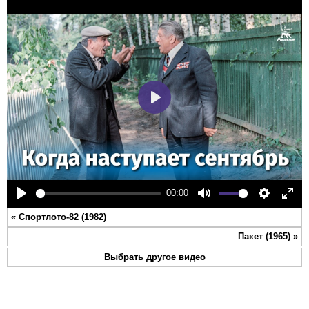
Play
00:00
Play
Mute
Settings
Ente
«
Спортлото-82 (1982)
full
Пакет (1965)
»
Выбрать другое видео