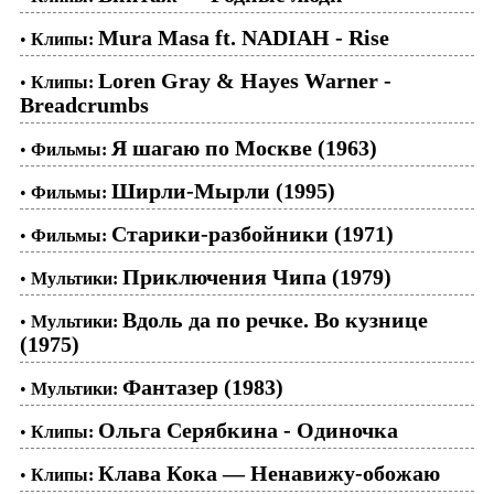
Mura Masa ft. NADIAH - Rise
•
Клипы:
Loren Gray & Hayes Warner -
•
Клипы:
Breadcrumbs
Я шагаю по Москве (1963)
•
Фильмы:
Ширли-Мырли (1995)
•
Фильмы:
Старики-разбойники (1971)
•
Фильмы:
Приключения Чипа (1979)
•
Мультики:
Вдоль да по речке. Во кузнице
•
Мультики:
(1975)
Фантазер (1983)
•
Мультики:
Ольга Серябкина - Одиночка
•
Клипы:
Клава Кока — Ненавижу-обожаю
•
Клипы: