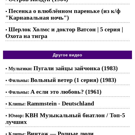
Песенка о влюблённом пареньке (из к/ф
•
"Карнавальная ночь")
Шерлок Холмс и доктор Ватсон | 5 серия |
•
Охота на тигра
Другое видео
Пугали зайцы зайчонка (1983)
•
Мультики:
Вольный ветер (1 серия) (1983)
•
Фильмы:
А если это любовь? (1961)
•
Фильмы:
Rammstein - Deutschland
•
Клипы:
КВН Музыкальный биатлон / Топ-5
•
Юмор:
лучших
Винтаж — Родные люди
•
Клипы: