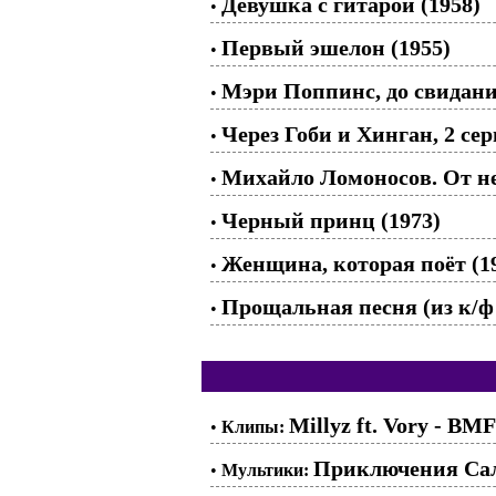
Девушка с гитарой (1958)
•
Первый эшелон (1955)
•
Мэри Поппинс, до свидания
•
Через Гоби и Хинган, 2 сер
•
Михайло Ломоносов. От не
•
Черный принц (1973)
•
Женщина, которая поёт (1
•
Прощальная песня (из к/ф
•
Millyz ft. Vory - BMF
•
Клипы:
Приключения Сала
•
Мультики: