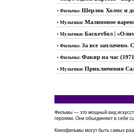
Шерлок Холмс и док
•
Фильмы:
Малиновое варень
•
Мультики:
Баскетбол | «Олим
•
Мультики:
За все заплачено. С
•
Фильмы:
Факир на час (1971
•
Фильмы:
Приключения Сала
•
Мультики:
Фильмы — это мощный вид искусств
героями. Они объединяют в себе сц
Кинофильмы могут быть самых разн