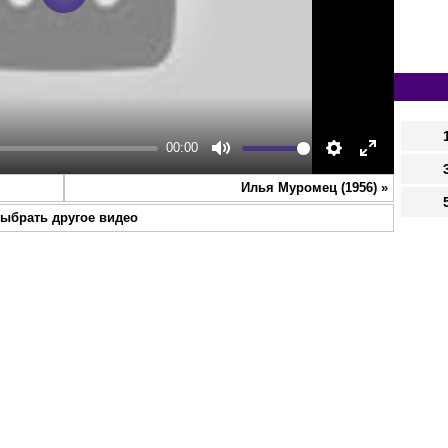
Play
00:00
Mute
Settings
Enter
Илья Муромец (1956)
»
fullscreen
ыбрать другое видео