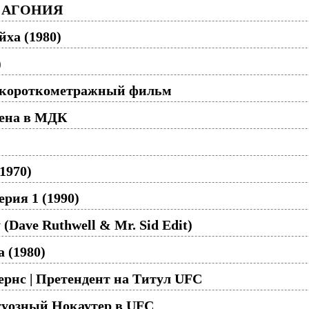
 - АГОНИЯ
йха (1980)
)
 короткометражный фильм
лена в МДК
1970)
рия 1 (1990)
y (Dave Ruthwell & Mr. Sid Edit)
 (1980)
ернс | Претендент на Титул UFC
туозный Нокаутер в UFC