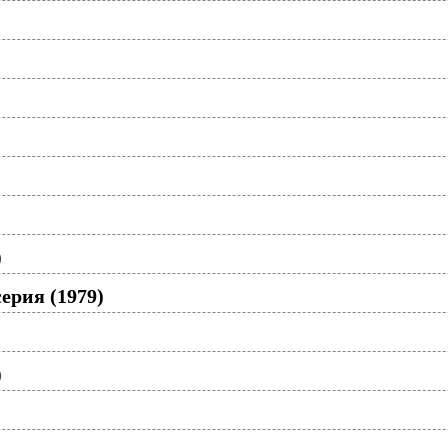
)
ерия (1979)
)