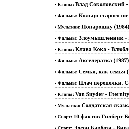
Влад Соколовский
•
Клипы:
Кольцо старого ше
•
Фильмы:
Понарошку (1984
•
Мультики:
Злоумышленник -
•
Фильмы:
Клава Кока - Влюб
•
Клипы:
Акселератка (1987)
•
Фильмы:
Семья, как семья (
•
Фильмы:
Плач перепелки. Се
•
Фильмы:
Van Snyder - Eternit
•
Клипы:
Солдатская сказка
•
Мультики:
10 фактов Гилберт Б
•
Спорт:
Эдсон Барбоза - Вир
•
Спорт: