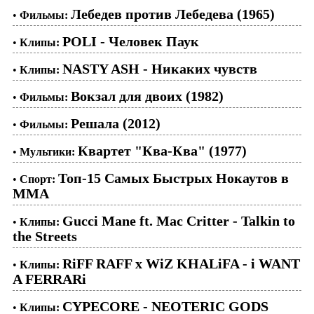
Лебедев против Лебедева (1965)
•
Фильмы:
POLI - Человек Паук
•
Клипы:
NASTY ASH - Никаких чувств
•
Клипы:
Вокзал для двоих (1982)
•
Фильмы:
Решала (2012)
•
Фильмы:
Квартет "Ква-Ква" (1977)
•
Мультики:
Топ-15 Самых Быстрых Нокаутов в
•
Спорт:
ММА
Gucci Mane ft. Mac Critter - Talkin to
•
Клипы:
the Streets
RiFF RAFF x WiZ KHALiFA - i WANT
•
Клипы:
A FERRARi
CYPECORE - NEOTERIC GODS
•
Клипы: