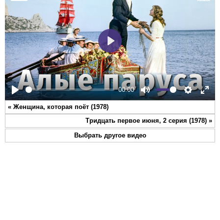
Play
00:00
Play
Mute
Settings
Ente
«
Женщина, которая поёт (1978)
full
Тридцать первое июня, 2 серия (1978)
»
Выбрать другое видео