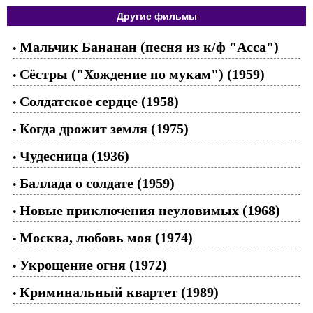
Другие фильмы
Мальчик Бананан (песня из к/ф "Асса")
•
Сёстры ("Хождение по мукам") (1959)
•
Солдатское сердце (1958)
•
Когда дрожит земля (1975)
•
Чудесница (1936)
•
Баллада о солдате (1959)
•
Новые приключения неуловимых (1968)
•
Москва, любовь моя (1974)
•
Укрощение огня (1972)
•
Криминальный квартет (1989)
•