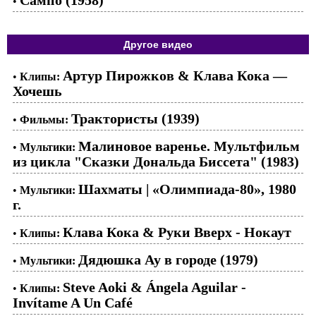
•
Другое видео
Артур Пирожков & Клава Кока —
•
Клипы:
Хочешь
Трактористы (1939)
•
Фильмы:
Малиновое варенье. Мультфильм
•
Мультики:
из цикла "Сказки Дональда Биссета" (1983)
Шахматы | «Олимпиада-80», 1980
•
Мультики:
г.
Клава Кока & Руки Вверх - Нокаут
•
Клипы:
Дядюшка Ау в городе (1979)
•
Мультики:
Steve Aoki & Ángela Aguilar -
•
Клипы:
Invítame A Un Café