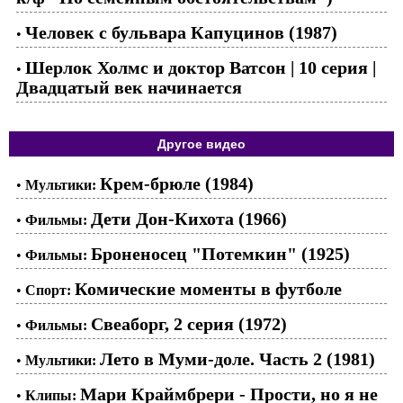
Человек с бульвара Капуцинов (1987)
•
Шерлок Холмс и доктор Ватсон | 10 серия |
•
Двадцатый век начинается
Другое видео
Крем-брюле (1984)
•
Мультики:
Дети Дон-Кихота (1966)
•
Фильмы:
Броненосец "Потемкин" (1925)
•
Фильмы:
Комические моменты в футболе
•
Спорт:
Свеаборг, 2 серия (1972)
•
Фильмы:
Лето в Муми-доле. Часть 2 (1981)
•
Мультики:
Мари Краймбрери - Прости, но я не
•
Клипы: