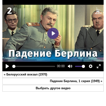
Play
00:00
Play
Mute
Settings
Ente
«
Белорусский вокзал (1970)
full
Падение Берлина, 1 серия (1949)
»
Выбрать другое видео