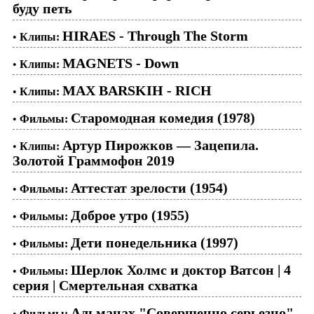
буду петь
HIRAES - Through The Storm
•
Клипы:
MAGNETS - Down
•
Клипы:
MAX BARSKIH - RICH
•
Клипы:
Старомодная комедия (1978)
•
Фильмы:
Артур Пирожков — Зацепила.
•
Клипы:
Золотой Граммофон 2019
Аттестат зрелости (1954)
•
Фильмы:
Доброе утро (1955)
•
Фильмы:
Дети понедельника (1997)
•
Фильмы:
Шерлок Холмс и доктор Ватсон | 4
•
Фильмы:
серия | Смертельная схватка
Альманах "Совершенно серьезно".
•
Фильмы: