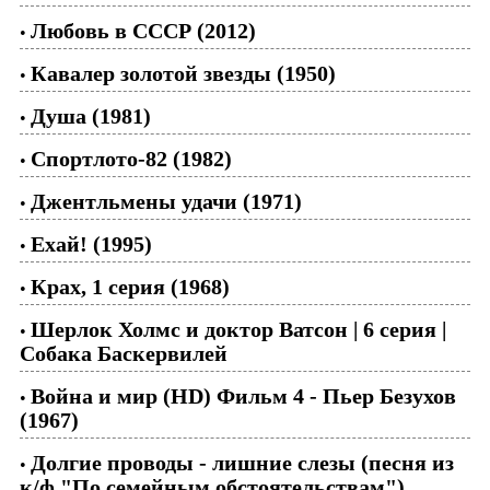
Любовь в СССР (2012)
•
Кавалер золотой звезды (1950)
•
Душа (1981)
•
Спортлото-82 (1982)
•
Джентльмены удачи (1971)
•
Ехай! (1995)
•
Крах, 1 серия (1968)
•
Шерлок Холмс и доктор Ватсон | 6 серия |
•
Собака Баскервилей
Война и мир (HD) Фильм 4 - Пьер Безухов
•
(1967)
Долгие проводы - лишние слезы (песня из
•
к/ф "По семейным обстоятельствам")