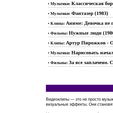
Классическая борь
•
Мультики:
Фантазер (1983)
•
Мультики:
Аниме: Девочка не 
•
Клипы:
Нужные люди (198
•
Фильмы:
Артур Пирожков - 
•
Клипы:
Нарисовать начал
•
Мультики:
За все заплачено. С
•
Фильмы:
Видеоклипы — это не просто музы
визуальные эффекты. Они становя