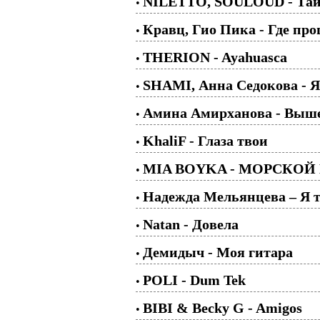
NILETTO, SOULOUD - Та
•
Кравц, Гио Пика - Где пр
•
THERION - Ayahuasca
•
SHAMI, Анна Седокова - 
•
Амина Амирханова - Выше
•
KhaliF - Глаза твои
•
MIA BOYKA - МОРСКОЙ
•
Надежда Мельянцева – Я т
•
Natan - Довела
•
Демидыч - Моя гитара
•
POLI - Dum Tek
•
BIBI & Becky G - Amigos
•