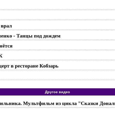
 врал
нко - Танцы под дождем
нётся
К
ерт в ресторане Кобзарь
Другое видео
дильника. Мультфильм из цикла "Сказки Дональ