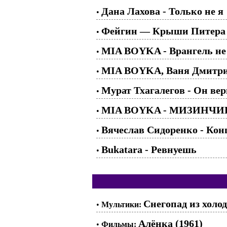
Дана Лахова - Только не я
•
Фейгин — Крыши Питера
•
MIA BOYKA - Врангель не
•
MIA BOYKA, Ваня Дмитрие
•
Мурат Тхагалегов - Он вер
•
MIA BOYKA - МИЗИНЧИ
•
Вячеслав Сидоренко - Конц
•
Bukatara - Ревнуешь
•
Снегопад из холо
•
Мультики:
Алёнка (1961)
•
Фильмы: