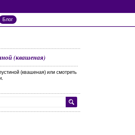
Блог
иной (квашеная)
пустиной (квашеная) или смотреть
и.