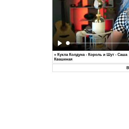
Play
«
Кукла Колдуна - Король и Шут - Саша
Квашеная
В