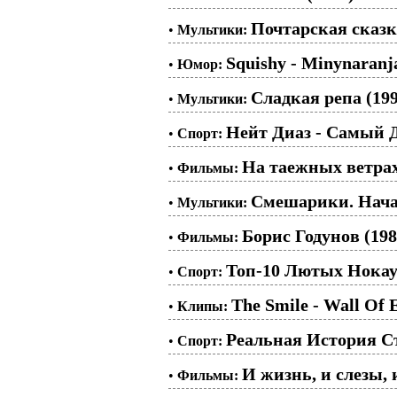
Почтарская сказк
•
Мультики:
Squishy - Minynaranj
•
Юмор:
Сладкая репа (199
•
Мультики:
Нейт Диаз - Самый 
•
Спорт:
На таежных ветрах.
•
Фильмы:
Смешарики. Нач
•
Мультики:
Борис Годунов (198
•
Фильмы:
Топ-10 Лютых Нокау
•
Спорт:
The Smile - Wall Of 
•
Клипы:
Реальная История С
•
Спорт:
И жизнь, и слезы, 
•
Фильмы: