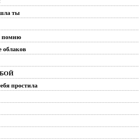
й
ошла ты
Я помню
 облаков
 БОЙ
ебя простила