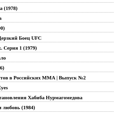
а (1978)
a
0)
Дерзкий Боец UFC
 Серия 1 (1979)
ало
6)
тов в Российских ММА | Выпуск №2
Eyes
тановления Хабиба Нурмагомедова
и любовь (1984)