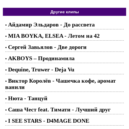
Другие клипы
Айдамир Эльдаров - До рассвета
•
MIA BOYKA, ELSEA - Летом на 42
•
Сергей Завьялов - Две дороги
•
AKBOYS – Продинамила
•
Dequine, Truwer - Deja Vu
•
Виктор Королёв - Чашечка кофе, аромат
•
ванили
Нюта - Танцуй
•
Саша Чест feat. Тимати - Лучший друг
•
I SEE STARS - D4MAGE DONE
•