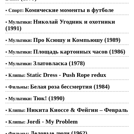
Комические моменты в футболе
•
Спорт:
Николай Угодник и охотники
•
Мультики:
(1991)
Про Ксюшу и Компьюшу (1989)
•
Мультики:
Площадь картонных часов (1986)
•
Мультики:
Златовласка (1978)
•
Мультики:
Static Dress - Push Rope redux
•
Клипы:
Белая роза бессмертия (1984)
•
Фильмы:
Тюк! (1990)
•
Мультики:
Никита Киоссе & Фейгин – Февраль
•
Клипы:
Jordi - My Problem
•
Клипы:
Деловые люди (1962)
•
Фильмы: