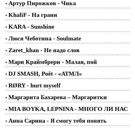
Артур Пирожков - Чика
•
KhaliF - На грани
•
KARA - Sunshine
•
Люся Чеботина - Soulmate
•
Zaret_khan - Не надо слов
•
Мари Краймбрери - Малая, пой
•
DJ SMASH, Poёt - «АТМЛ»
•
RØRY - hurt myself
•
Маргарита Бахарева – Маргаритки
•
MIA BOYKA, LEPNINA - МНОГО ЛИ НАС
•
Анна Сарина - Я смогу тебя понять
•