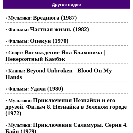
Другое видео
Вреднюга (1987)
•
Мультики:
Частная жизнь (1982)
•
Фильмы:
Опекун (1970)
•
Фильмы:
Восхождение Яна Блаховича |
•
Спорт:
Невероятный Камбэк
Beyond Unbroken - Blood On My
•
Клипы:
Hands
Удача (1980)
•
Фильмы:
Приключения Незнайки и его
•
Мультики:
друзей. Фильм 8. Незнайка в Зеленом городе
(1972)
Приключения Саламуры. Серия 4.
•
Мультики:
Байя (1979)