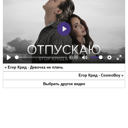
Play
00:00
Play
Mute
Settings
Ente
«
Егор Крид - Девочка не плачь
full
Егор Крид - CosmoBoy
»
Выбрать другое видео