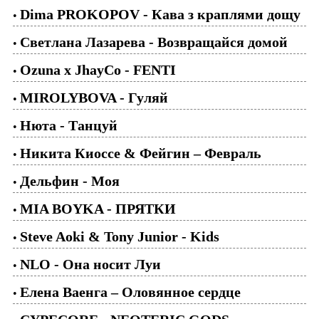
Dima PROKOPOV - Кава з краплями дощу
•
Светлана Лазарева - Возвращайся домой
•
Ozuna x JhayCo - FENTI
•
MIROLYBOVA - Гуляй
•
Нюта - Танцуй
•
Никита Киоссе & Фейгин – Февраль
•
Дельфин - Моя
•
MIA BOYKA - ПРЯТКИ
•
Steve Aoki & Tony Junior - Kids
•
NLO - Она носит Луи
•
Елена Ваенга – Оловянное сердце
•