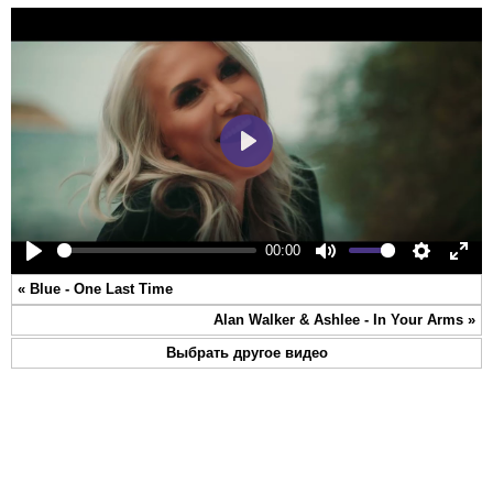
Play
00:00
Play
Mute
Settings
Ente
«
Blue - One Last Time
full
Alan Walker & Ashlee - In Your Arms
»
Выбрать другое видео