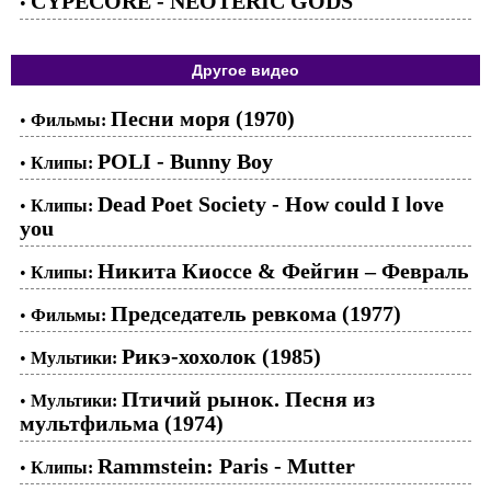
CYPECORE - NEOTERIC GODS
•
Другое видео
Песни моря (1970)
•
Фильмы:
POLI - Bunny Boy
•
Клипы:
Dead Poet Society - How could I love
•
Клипы:
you
Никита Киоссе & Фейгин – Февраль
•
Клипы:
Председатель ревкома (1977)
•
Фильмы:
Рикэ-хохолок (1985)
•
Мультики:
Птичий рынок. Песня из
•
Мультики:
мультфильма (1974)
Rammstein: Paris - Mutter
•
Клипы: