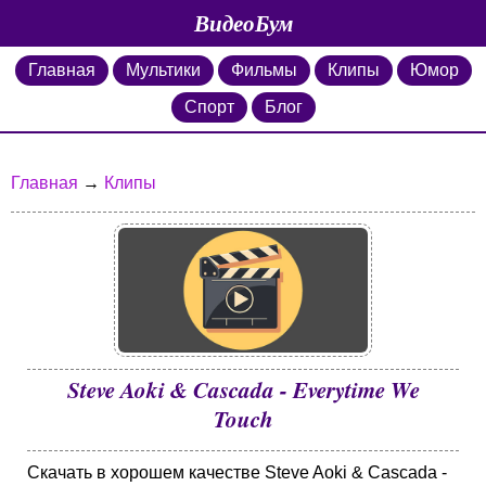
ВидеоБум
Главная
Мультики
Фильмы
Клипы
Юмор
Спорт
Блог
Главная
→
Клипы
Steve Aoki & Cascada - Everytime We
Touch
Скачать в хорошем качестве Steve Aoki & Cascada -