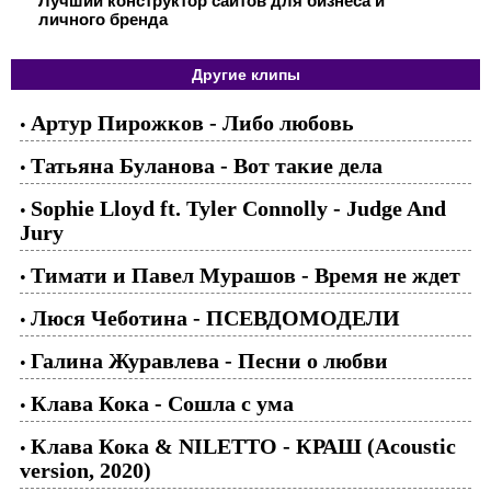
Лучший конструктор сайтов для бизнеса и
личного бренда
Другие клипы
Артур Пирожков - Либо любовь
•
Татьяна Буланова - Вот такие дела
•
Sophie Lloyd ft. Tyler Connolly - Judge And
•
Jury
Тимати и Павел Мурашoв - Время не ждет
•
Люся Чеботина - ПСЕВДОМОДЕЛИ
•
Галина Журавлева - Песни о любви
•
Клава Кока - Сошла с ума
•
Клава Кока & NILETTO - КРАШ (Acoustic
•
version, 2020)