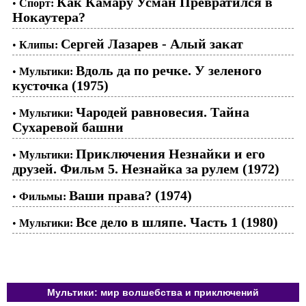
Как Камару Усман Превратился в
•
Спорт:
Нокаутера?
Сергей Лазарев - Алый закат
•
Клипы:
Вдоль да по речке. У зеленого
•
Мультики:
кусточка (1975)
Чародей равновесия. Тайна
•
Мультики:
Сухаревой башни
Приключения Незнайки и его
•
Мультики:
друзей. Фильм 5. Незнайка за рулем (1972)
Ваши права? (1974)
•
Фильмы:
Все дело в шляпе. Часть 1 (1980)
•
Мультики:
Мультики: мир волшебства и приключений