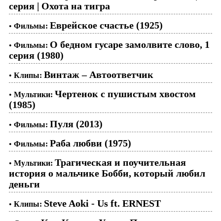
серия | Охота на тигра
Еврейское счастье (1925)
•
Фильмы:
О бедном гусаре замолвите слово, 1
•
Фильмы:
серия (1980)
Винтаж – Автоответчик
•
Клипы:
Чертенок с пушистым хвостом
•
Мультики:
(1985)
Пуля (2013)
•
Фильмы:
Раба любви (1975)
•
Фильмы:
Трагическая и поучительная
•
Мультики:
история о мальчике Бобби, который любил
деньги
Steve Aoki - Us ft. ERNEST
•
Клипы: