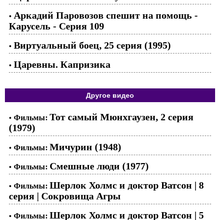
Аркадий Паровозов спешит на помощь -
•
Карусель - Серия 109
Виртуальный боец, 25 серия (1995)
•
Царевны. Капризика
•
Другое видео
Тот самый Мюнхгаузен, 2 серия
•
Фильмы:
(1979)
Мичурин (1948)
•
Фильмы:
Смешные люди (1977)
•
Фильмы:
Шерлок Холмс и доктор Ватсон | 8
•
Фильмы:
серия | Сокровища Агры
Шерлок Холмс и доктор Ватсон | 5
•
Фильмы: