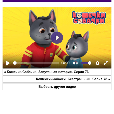
Play
00:00
Play
Mute
Settings
Ente
«
Кошечки-Собачки. Запутанная история. Серия 76
full
Кошечки-Собачки. Бесстрашный. Серия 78
»
Выбрать другое видео