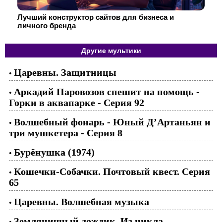
Лучший конструктор сайтов для бизнеса и
личного бренда
Другие мультики
Царевны. Защитницы
•
Аркадий Паровозов спешит на помощь -
•
Горки в аквапарке - Серия 92
Волшебный фонарь - Юный Д’Артаньян и
•
три мушкетера - Серия 8
Бурёнушка (1974)
•
Кошечки-Собачки. Почтовый квест. Серия
•
65
Царевны. Волшебная музыка
•
Земляничный дождик. Из цикла
•