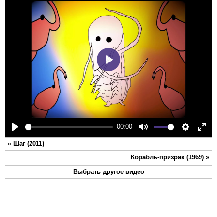
Play
00:00
Play
Mute
Settings
Ente
«
Шаг (2011)
full
Корабль-призрак (1969)
»
Выбрать другое видео