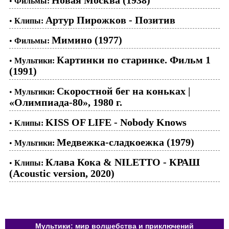
Новая Москва (1938)
•
Фильмы:
Артур Пирожков - Позитив
•
Клипы:
Мимино (1977)
•
Фильмы:
Картинки по старинке. Фильм 1
•
Мультики:
(1991)
Скоростной бег на коньках |
•
Мультики:
«Олимпиада-80», 1980 г.
KISS OF LIFE - Nobody Knows
•
Клипы:
Медвежка-сладкоежка (1979)
•
Мультики:
Клава Кока & NILETTO - КРАШ
•
Клипы:
(Acoustic version, 2020)
Мультики: мир волшебства и приключений