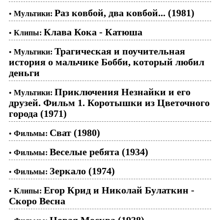
Раз ковбой, два ковбой... (1981)
•
Мультики:
Клава Кока - Катюша
•
Клипы:
Трагическая и поучительная
•
Мультики:
история о мальчике Бобби, который любил
деньги
Приключения Незнайки и его
•
Мультики:
друзей. Фильм 1. Коротышки из Цветочного
города (1971)
Сват (1980)
•
Фильмы:
Веселые ребята (1934)
•
Фильмы:
Зеркало (1974)
•
Фильмы:
Егор Крид и Николай Булаткин -
•
Клипы:
Скоро Весна