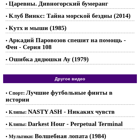
Царевны. Дивногорский бумеранг
•
Клуб Винкс: Тайна морской бездны (2014)
•
Кутх и мыши (1985)
•
Аркадий Паровозов спешит на помощь -
•
Фен - Серия 108
Ошибка дядюшки Ау (1979)
•
Другое видео
Лучшие футбольные финты в
•
Спорт:
истории
NASTY ASH - Никаких чувств
•
Клипы:
Darkest Hour - Perpetual Terminal
•
Клипы:
Волшебная лопата (1984)
•
Мультики: