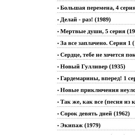
Большая перемена, 4 серия
•
Делай - раз! (1989)
•
Мертвые души, 5 серия (19
•
За все заплачено. Серия 1 (
•
Сердце, тебе не хочется по
•
Новый Гулливер (1935)
•
Гардемарины, вперед! 1 се
•
Новые приключения неуло
•
Так же, как все (песня и
•
Сорок девять дней (1962)
•
Экипаж (1979)
•