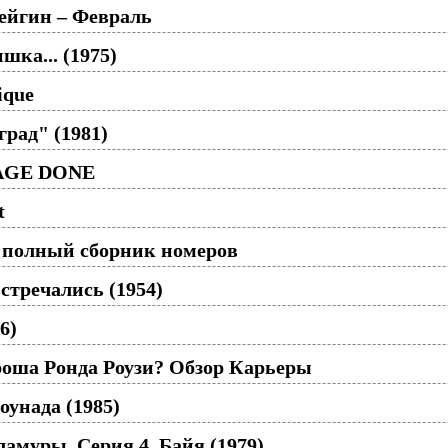
ейгин – Февраль
шка... (1975)
ique
град" (1981)
MAGE DONE
t
 полный сборник номеров
стречались (1954)
6)
оша Ронда Роузи? Обзор Карьеры
оунада (1985)
муры. Серия 4. Байя (1979)