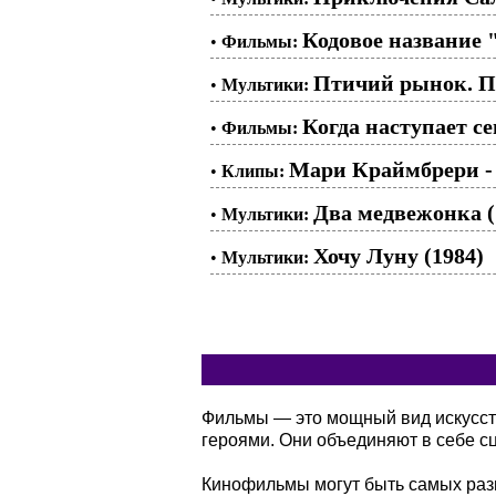
Кодовое название 
•
Фильмы:
Птичий рынок. Пе
•
Мультики:
Когда наступает сен
•
Фильмы:
Мари Краймбрери - 
•
Клипы:
Два медвежонка (
•
Мультики:
Хочу Луну (1984)
•
Мультики:
Фильмы — это мощный вид искусств
героями. Они объединяют в себе сц
Кинофильмы могут быть самых разн