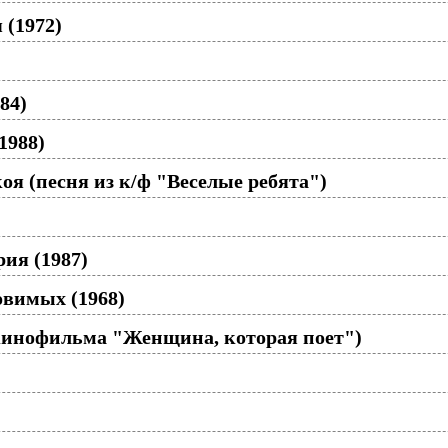
 (1972)
84)
1988)
коя (песня из к/ф "Веселые ребята")
рия (1987)
вимых (1968)
з кинофильма "Женщина, которая поет")