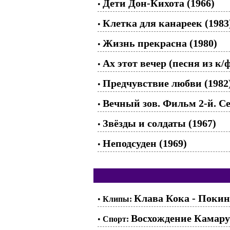
Дети Дон-Кихота (1966)
•
Клетка для канареек (1983
•
Жизнь прекрасна (1980)
•
Ах этот вечер (песня из к/ф
•
Предчувствие любви (1982
•
Вечный зов. Фильм 2-й. Се
•
Звёзды и солдаты (1967)
•
Неподсуден (1969)
•
Клава Кока - Покин
•
Клипы:
Восхождение Камару
•
Спорт: