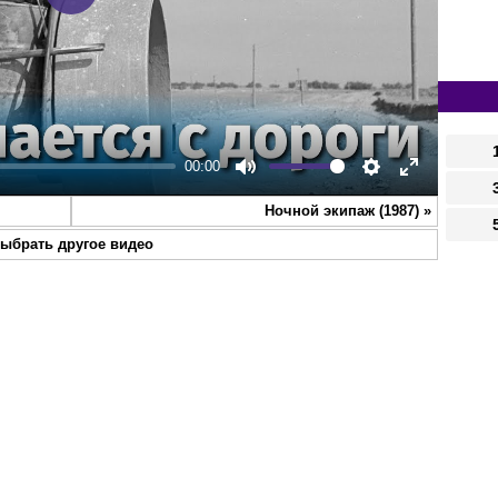
Play
00:00
Mute
Settings
Enter
Ночной экипаж (1987)
»
fullscreen
ыбрать другое видео