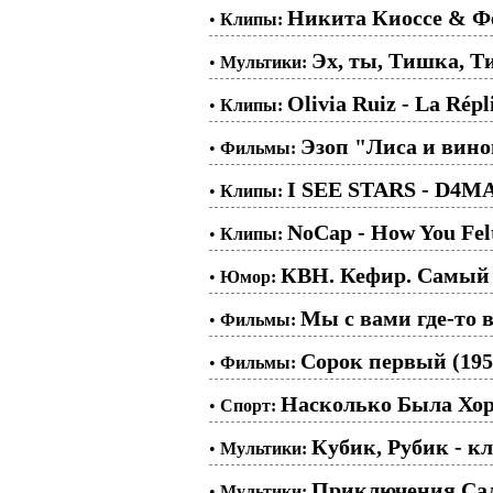
Никита Киоссе & Ф
•
Клипы:
Эх, ты, Тишка, Ти
•
Мультики:
Olivia Ruiz - La Répl
•
Клипы:
Эзоп "Лиса и вино
•
Фильмы:
I SEE STARS - D4
•
Клипы:
NoCap - How You Fel
•
Клипы:
КВН. Кефир. Самый
•
Юмор:
Мы с вами где-то в
•
Фильмы:
Сорок первый (195
•
Фильмы:
Насколько Была Хор
•
Спорт:
Кубик, Рубик - кл
•
Мультики:
Приключения Сала
•
Мультики: