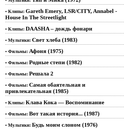
•
Мультики:
Gareth Emery, LSR/CITY, Annabel -
•
Клипы:
House In The Streetlight
DAASHA – дождь фонари
•
Клипы:
Свет хлеба (1983)
•
Мультики:
Афоня (1975)
•
Фильмы:
Родные степи (1982)
•
Фильмы:
Решала 2
•
Фильмы:
Самая обаятельная и
•
Фильмы:
привлекательная (1985)
Клава Кока — Воспоминание
•
Клипы:
Вот такая история... (1987)
•
Фильмы:
Будь моим слоном (1976)
•
Мультики: