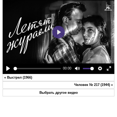
Play
00:00
Play
Mute
Settings
Ente
«
Выстрел (1966)
full
Человек № 217 (1944)
»
Выбрать другое видео