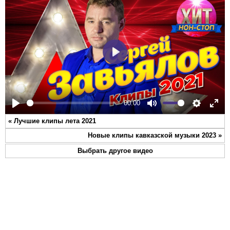
Play
00:00
Play
Mute
Settings
Ente
«
Лучшие клипы лета 2021
full
Новые клипы кавказской музыки 2023
»
Выбрать другое видео