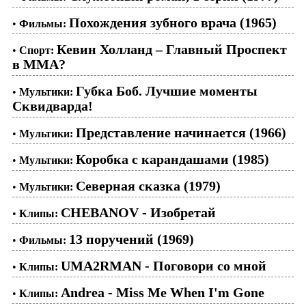
Похождения зубного врача (1965)
•
Фильмы:
Кевин Холланд – Главный Проспект
•
Спорт:
в ММА?
Губка Боб. Лучшие моменты
•
Мультики:
Сквидварда!
Представление начинается (1966)
•
Мультики:
Коробка с карандашами (1985)
•
Мультики:
Северная сказка (1979)
•
Мультики:
CHEBANOV - Изобретай
•
Клипы:
13 поручений (1969)
•
Фильмы:
UMA2RMAN - Поговори со мной
•
Клипы:
Andrea - Miss Me When I'm Gone
•
Клипы: