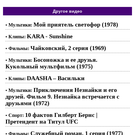
Другое видео
Мой приятель светофор (1978)
•
Мультики:
KARA - Sunshine
•
Клипы:
Чайковский, 2 серия (1969)
•
Фильмы:
Босоножка и ее друзья.
•
Мультики:
Кукольный мультфильм (1975)
DAASHA – Васильки
•
Клипы:
Приключения Незнайки и его
•
Мультики:
друзей. Фильм 9. Незнайка встречается с
друзьями (1972)
10 фактов Гилберт Бернс |
•
Спорт:
Претендент на Титул UFC
Служебный роман, 1 серия (1977)
•
Фильмы: