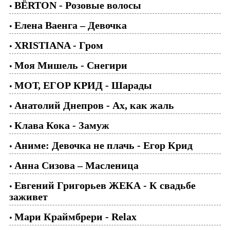
BЁRTON - Розовые волосы
•
Елена Ваенга – Девочка
•
XRISTIANA - Гром
•
Моя Мишель - Снегири
•
МОТ, ЕГОР КРИД - Шарады
•
Анатолий Днепров - Ах, как жаль
•
Клава Кока - Замуж
•
Аниме: Девочка не плачь - Егор Крид
•
Анна Сизова – Масленица
•
Евгений Григорьев ЖЕКА - К свадьбе
•
заживет
Мари Краймбрери - Relax
•