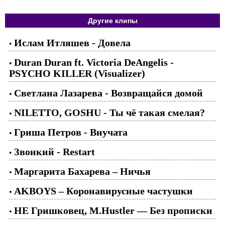
Другие клипы
Ислам Итляшев - Довела
•
Duran Duran ft. Victoria DeAngelis -
•
PSYCHO KILLER (Visualizer)
Светлана Лазарева - Возвращайся домой
•
NILETTO, GOSHU - Ты чё такая смелая?
•
Гриша Петров - Внучата
•
Звонкий - Restart
•
Маргарита Бахарева – Ничья
•
AKBOYS – Коронавирусные частушки
•
НЕ Гришковец, M.Hustler — Без прописки
•