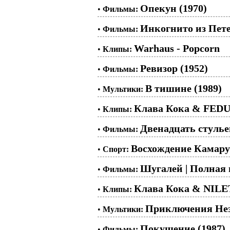
Опекун (1970)
•
Фильмы:
Инкогнито из Пете
•
Фильмы:
Warhaus - Popcorn
•
Клипы:
Ревизор (1952)
•
Фильмы:
В тишине (1989)
•
Мультики:
Клава Кока & FEDU
•
Клипы:
Двенадцать стульев
•
Фильмы:
Восхождение Камару
•
Спорт:
Шугалей | Полная 
•
Фильмы:
Клава Кока & NILE
•
Клипы:
Приключения Незн
•
Мультики:
Покушение (1987)
•
Фильмы: