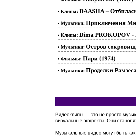
DAASHA – Отбилась
•
Клипы:
Приключения Мюн
•
Мультики:
Dima PROKOPOV - К
•
Клипы:
Остров сокровищ.
•
Мультики:
Пари (1974)
•
Фильмы:
Проделки Рамзеса.
•
Мультики:
Видеоклипы — это не просто музы
визуальные эффекты. Они становя
Музыкальные видео могут быть как