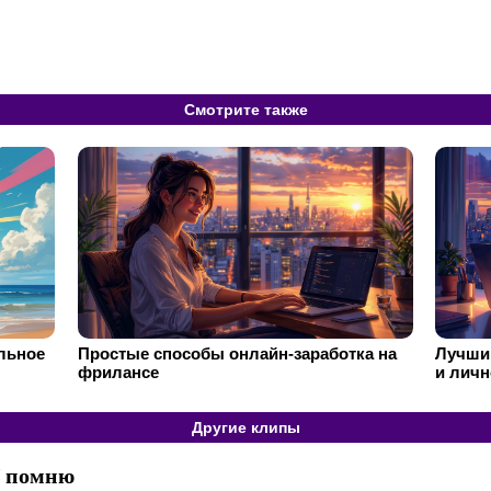
Смотрите также
ильное
Простые способы онлайн-заработка на
Лучший
фрилансе
и личн
Другие клипы
Я помню