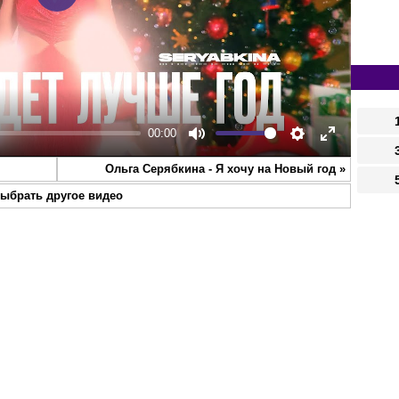
Play
00:00
Mute
Settings
Enter
Ольга Серябкина - Я хочу на Новый год
»
fullscreen
ыбрать другое видео