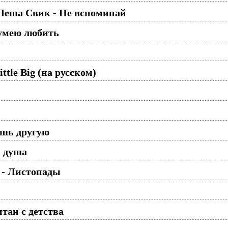
Леша Свик - Не вспоминай
умею любить
ttle Big (на русском)
ешь другую
а душа
 - Листопады
тан с детства