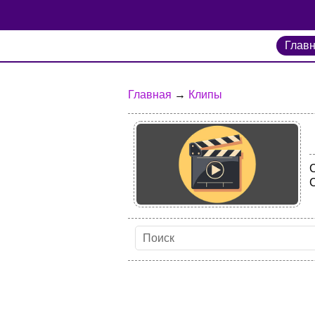
Глав
Главная
→
Клипы
С