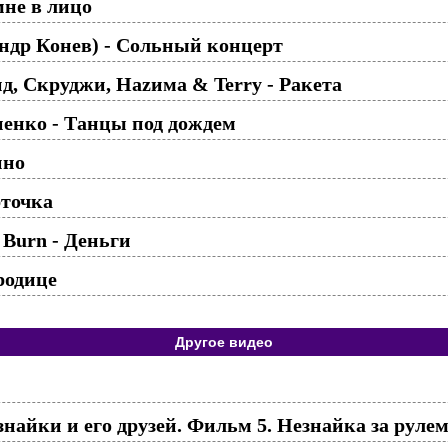
не в лицо
ндр Конев) - Сольный концерт
ид, Скруджи, Наzима & Terry - Ракета
нко - Танцы под дождем
нно
точка
Burn - Деньги
родице
Другое видео
айки и его друзей. Фильм 5. Незнайка за рулем