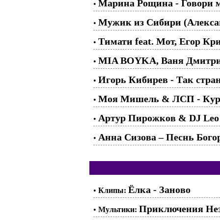
Марина Рощина - Говори м
•
Мужик из Сибири (Алекса
•
Тимати feat. Мот, Егор Кр
•
MIA BOYKA, Ваня Дмитрие
•
Игорь Кибирев - Так стра
•
Моя Мишель & ЛСП - Кур
•
Артур Пирожков & DJ Leo 
•
Анна Сизова – Песнь Бого
•
Ёлка - Заново
•
Клипы:
Приключения Незн
•
Мультики: