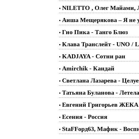
NILETTO , Олег Майами, 
•
Аиша Мещерякова – Я не 
•
Гио Пика - Танго Блюз
•
Клава Транслейт - UNO / Li
•
KADJAYA - Сотни ран
•
Amirchik - Кандай
•
Светлана Лазарева - Целу
•
Татьяна Буланова - Летел
•
Евгений Григорьев ЖЕКА
•
Есения - Россия
•
StaFFорд63, Мафик - Воспи
•