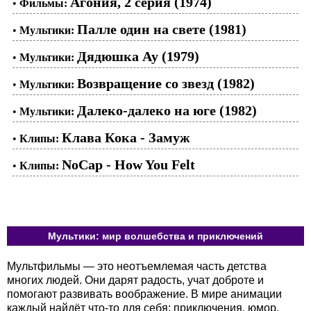
Агония, 2 серия (1974)
•
Фильмы:
Палле один на свете (1981)
•
Мультики:
Дядюшка Ау (1979)
•
Мультики:
Возвращение со звезд (1982)
•
Мультики:
Далеко-далеко на юге (1982)
•
Мультики:
Клава Кока - Замуж
•
Клипы:
NoCap - How You Felt
•
Клипы:
Мультики: мир волшебства и приключений
Мультфильмы — это неотъемлемая часть детства
многих людей. Они дарят радость, учат доброте и
помогают развивать воображение. В мире анимации
каждый найдёт что-то для себя: приключения, юмор,