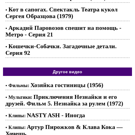
Кот в сапогах. Спектакль Театра кукол
•
Сергея Образцова (1979)
Аркадий Паровозов спешит на помощь -
•
Метро - Серия 21
Кошечки-Собачки. Загадочные детали.
•
Серия 92
Другое видео
Хозяйка гостиницы (1956)
•
Фильмы:
Приключения Незнайки и его
•
Мультики:
друзей. Фильм 5. Незнайка за рулем (1972)
NASTY ASH - Иногда
•
Клипы:
Артур Пирожков & Клава Кока —
•
Клипы:
Хочешь