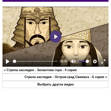
Play
00:00
Play
Mute
Settings
Ente
«
Стрела наследия - Зилантова гора - 4 серия
full
Стрела наследия - Остров-град Свияжск - 6 серия
»
Выбрать другое видео