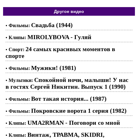
Другое видео
Свадьба (1944)
•
Фильмы:
MIROLYBOVA - Гуляй
•
Клипы:
24 самых красивых моментов в
•
Спорт:
спорте
Мужики! (1981)
•
Фильмы:
Спокойной ночи, малыши! У нас
•
Мультики:
в гостях Сергей Никитин. Выпуск 1 (1990)
Вот такая история... (1987)
•
Фильмы:
Покровские ворота 1 серия (1982)
•
Фильмы:
UMA2RMAN - Поговори со мной
•
Клипы:
Винтаж, ТРАВМА, SKIDRI,
•
Клипы: