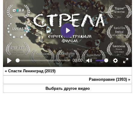
Play
00:00
Play
Mute
Settings
Ente
«
Спасти Ленинград (2019)
full
Равноправие (1993)
»
Выбрать другое видео