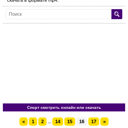
скачать в формате mp4.
Спорт смотреть онлайн или скачать
«
1
2
14
15
16
17
»
...