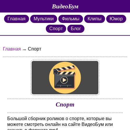
ВидеоБум
Главная
Мультики
Фильмы
Клипы
Юмор
Спорт
Блог
Главная
→ Спорт
Спорт
Большой сборник роликов о спорте, которые вы
можете смотреть онлайн на сайте ВидеоБум или