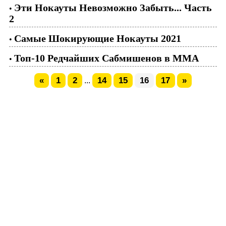
Эти Нокауты Невозможно Забыть... Часть
•
2
Самые Шокирующие Нокауты 2021
•
Топ-10 Редчайших Сабмишенов в ММА
•
«
1
2
14
15
16
17
»
...