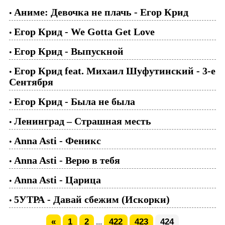
Аниме: Девочка не плачь - Егор Крид
•
Егор Крид - We Gotta Get Love
•
Егор Крид - Выпускной
•
Егор Крид feat. Михаил Шуфутинский - 3-е
•
Сентября
Егор Крид - Была не была
•
Ленинград – Страшная месть
•
Anna Asti - Феникс
•
Anna Asti - Верю в тебя
•
Anna Asti - Царица
•
5УТРА - Давай сбежим (Искорки)
•
«
1
2
422
423
424
...