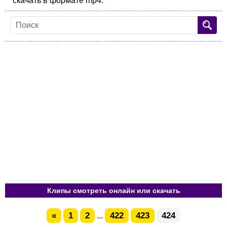
скачать в формате mp4.
Клипы смотреть онлайн или скачать
«
1
2
422
423
424
...