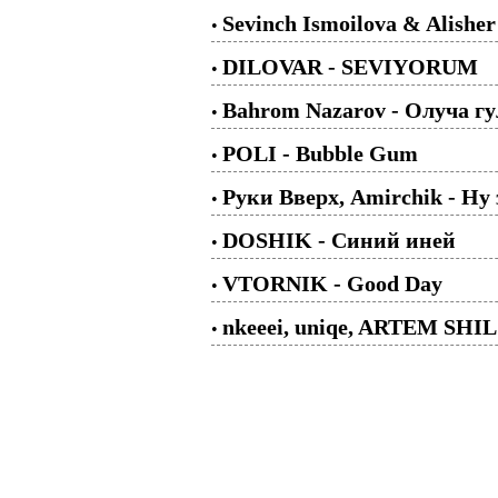
Sevinch Ismoilova & Alisher
•
DILOVAR - SEVIYORUM
•
Bahrom Nazarov - Олуча г
•
POLI - Bubble Gum
•
Руки Вверх, Amirchik - Ну
•
DOSHIK - Синий иней
•
VTORNIK - Good Day
•
nkeeei, uniqe, ARTEM SHI
•