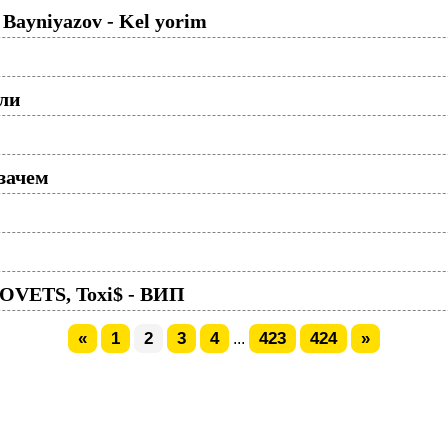
 Bayniyazov - Kel yorim
ули
 зачем
LOVETS, Toxi$ - ВИП
«
1
2
3
4
423
424
»
...