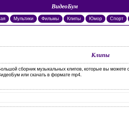
ВидеоБум
ная
Мультики
Фильмы
Клипы
Юмор
Спорт
Клипы
Большой сборник музыкальных клипов, которые вы можете с
ВидеоБум или скачать в формате mp4.