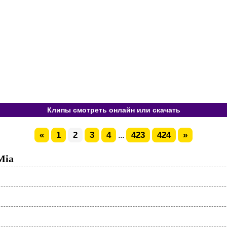
Клипы смотреть онлайн или скачать
«
1
2
3
4
423
424
»
...
Mia