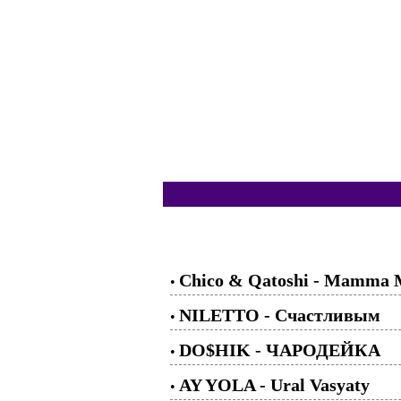
Chico & Qatoshi - Mamma 
•
NILETTO - Счастливым
•
DO$HIK - ЧАРОДЕЙКА
•
AY YOLA - Ural Vasyaty
•