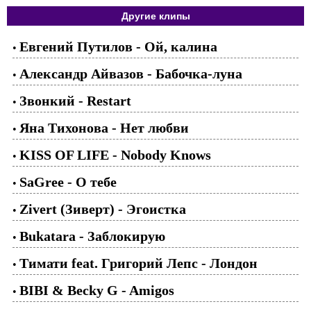
Другие клипы
Евгений Путилов - Ой, калина
•
Александр Айвазов - Бабочка-луна
•
Звонкий - Restart
•
Яна Тихонова - Нет любви
•
KISS OF LIFE - Nobody Knows
•
SaGree - О тебе
•
Zivert (Зиверт) - Эгоистка
•
Bukatara - Заблокирую
•
Тимати feat. Григорий Лепс - Лондон
•
BIBI & Becky G - Amigos
•