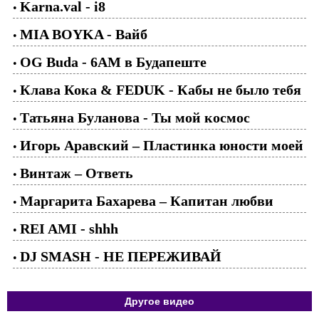
Karna.val - i8
•
MIA BOYKA - Вайб
•
OG Buda - 6AM в Будапеште
•
Клава Кока & FEDUK - Кабы не было тебя
•
Татьяна Буланова - Ты мой космос
•
Игорь Аравский – Пластинка юности моей
•
Винтаж – Ответь
•
Маргарита Бахарева – Капитан любви
•
REI AMI - shhh
•
DJ SMASH - НЕ ПЕРЕЖИВАЙ
•
Другое видео