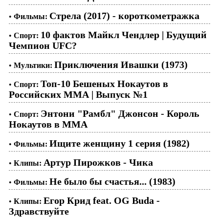
Стрела (2017) - короткометражка
•
Фильмы:
10 фактов Майкл Чендлер | Будущий
•
Спорт:
Чемпион UFC?
Приключения Ивашки (1973)
•
Мультики:
Топ-10 Бешеных Нокаутов в
•
Спорт:
Российских ММА | Выпуск №1
Энтони "Рамбл" Джонсон - Король
•
Спорт:
Нокаутов в ММА
Ищите женщину 1 серия (1982)
•
Фильмы:
Артур Пирожков - Чика
•
Клипы:
Не было бы счастья... (1983)
•
Фильмы:
Егор Крид feat. OG Buda -
•
Клипы:
Здравствуйте