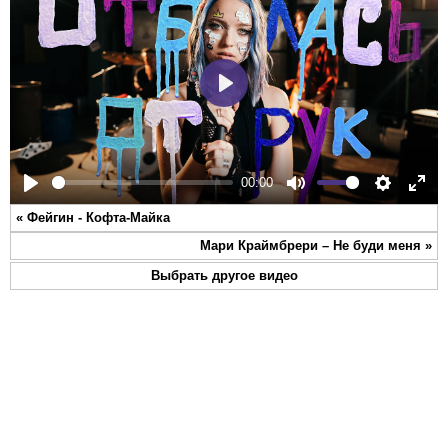
Play
00:00
Play
Mute
Settings
Ente
«
Фейгин - Кофта-Майка
full
Мари Краймбрери – Не буди меня
»
Выбрать другое видео