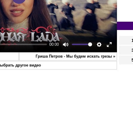
Play
00:00
Mute
Settings
Enter
Гриша Петров - Мы будем искать грезы
»
fullscreen
ыбрать другое видео