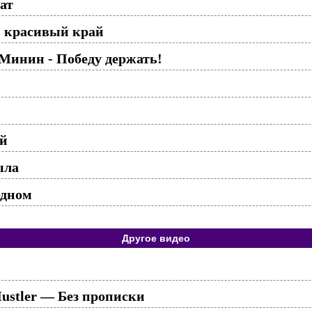
ат
 красивый край
Минин - Победу держать!
ой
ыла
одном
Другое видео
ustler — Без прописки