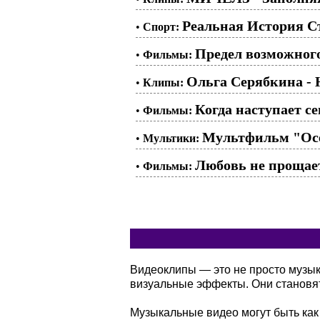
Реальная История С
•
Спорт:
Предел возможного
•
Фильмы:
Ольга Серябкина - 
•
Клипы:
Когда наступает сен
•
Фильмы:
Мультфильм "Осен
•
Мультики:
Любовь не прощает
•
Фильмы:
Видеоклипы — это не просто музы
визуальные эффекты. Они становя
Музыкальные видео могут быть как