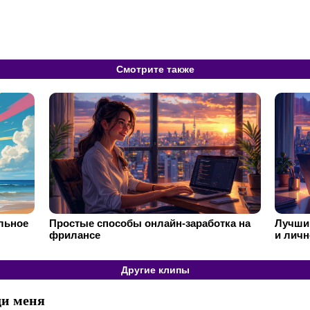
Смотрите также
ильное
Простые способы онлайн-заработка на
Лучший
фрилансе
и личн
Другие клипы
ди меня