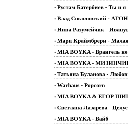
Рустам Батербиев - Ты и я
•
Влад Соколовский - АГО
•
Нина Разумейчик - Ивану
•
Мари Краймбрери - Малая
•
MIA BOYKA - Врангель не
•
MIA BOYKA - МИЗИНЧИ
•
Татьяна Буланова - Любов
•
Warhaus - Popcorn
•
MIA BOYKA & ЕГОР ШИ
•
Светлана Лазарева - Целу
•
MIA BOYKA - Вайб
•