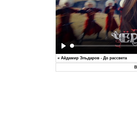
Play
«
Айдамир Эльдаров - До рассвета
В