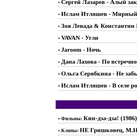
Сергей Лазарев - Алый зак
•
Ислам Итляшев - Мирный
•
Зоя Левада & Константин 
•
VAVAN - Угли
•
Jaroom - Ночь
•
Дана Лахова - По встречн
•
Ольга Серябкина - Не заб
•
Ислам Итляшев - В селе р
•
Кин-дза-дза! (1986)
•
Фильмы:
НЕ Гришковец, M.H
•
Клипы: