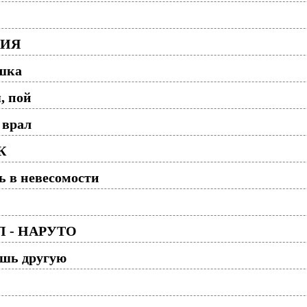
НИЯ
шка
, пой
 врал
К
ь в невесомости
П - НАРУТО
ешь другую