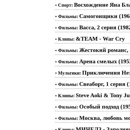
Восхождение Яна Бл
•
Спорт:
Самогонщики (196
•
Фильмы:
Васса, 2 серия (198
•
Фильмы:
&TEAM - War Cry
•
Клипы:
Жестокий романс, 
•
Фильмы:
Арена смелых (195
•
Фильмы:
Приключения Незн
•
Мультики:
Свеаборг, 1 серия (
•
Фильмы:
Steve Aoki & Tony Ju
•
Клипы:
Особый подход (19
•
Фильмы:
Москва, любовь мо
•
Фильмы:
МИЧЕЛЗ - Заполняя
•
Клипы: