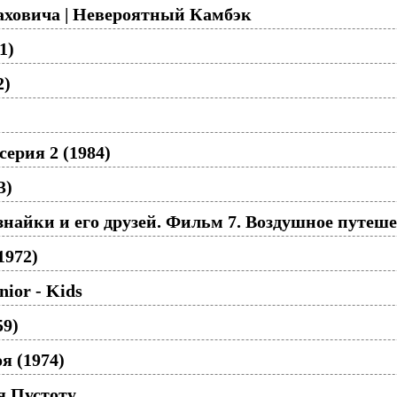
аховича | Невероятный Камбэк
1)
2)
серия 2 (1984)
3)
айки и его друзей. Фильм 7. Воздушное путешес
1972)
nior - Kids
59)
я (1974)
 Пустоту