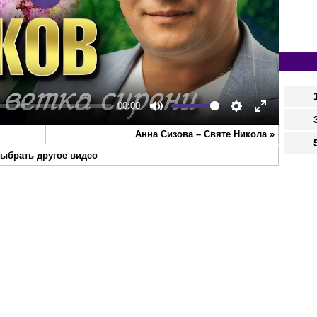
Play
00:00
Mute
Settings
Enter
Анна Сизова – Святе Никола
»
fullscreen
ыбрать другое видео