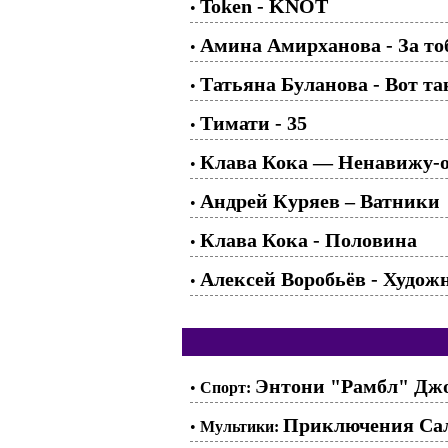
Token - KNOT
•
Амина Амирханова - За то
•
Татьяна Буланова - Вот та
•
Тимати - 35
•
Клава Кока — Ненавижу-
•
Андрей Куряев – Ватники
•
Клава Кока - Половина
•
Алексей Воробьёв - Худож
•
Энтони "Рамбл" Джо
•
Спорт:
Приключения Сала
•
Мультики: