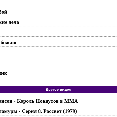
бой
кие дела
обожаю
ник
Другое видео
нсон - Король Нокаутов в ММА
муры - Серия 8. Рассвет (1979)