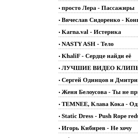
просто Лера - Пассажиры
•
Вячеслав Сидоренко - Конц
•
Karna.val - Истерика
•
NASTY ASH - Тело
•
KhaliF - Сердце найди её
•
ЛУЧШИЕ ВИДЕО КЛИПЫ 
•
Сергей Одинцов и Дмитрий
•
Женя Белоусова - Ты не п
•
TEMNEE, Клава Кока - О
•
Static Dress - Push Rope re
•
Игорь Кибирев - Не хочу
•