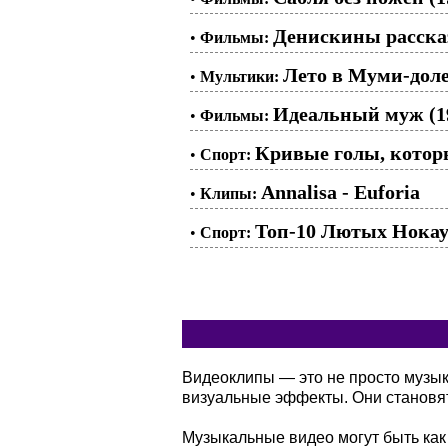
Денискины рассказ
•
Фильмы:
Лето в Муми-доле.
•
Мультики:
Идеальный муж (1
•
Фильмы:
Кривые голы, кото
•
Спорт:
Annalisa - Euforia
•
Клипы:
Топ-10 Лютых Нокау
•
Спорт:
Видеоклипы — это не просто музы
визуальные эффекты. Они становя
Музыкальные видео могут быть как