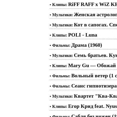
RiFF RAFF x WiZ K
•
Клипы:
Женская астролог
•
Мультики:
Кот в сапогах. Сп
•
Мультики:
POLI - Luna
•
Клипы:
Драма (1960)
•
Фильмы:
Семь братьев. К
•
Мультики:
Mary Gu — Обожай
•
Клипы:
Вольный ветер (1 с
•
Фильмы:
Сеанс гипнотизера 
•
Фильмы:
Квартет "Ква-Ква
•
Мультики:
Егор Крид feat. Nyus
•
Клипы:
Сабля без ножен (1
•
Фильмы: