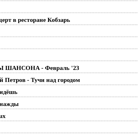
ерт в ресторане Кобзарь
ШАНСОНА - Февраль '23
 Петров - Тучи над городом
ридёшь
днажды
dux