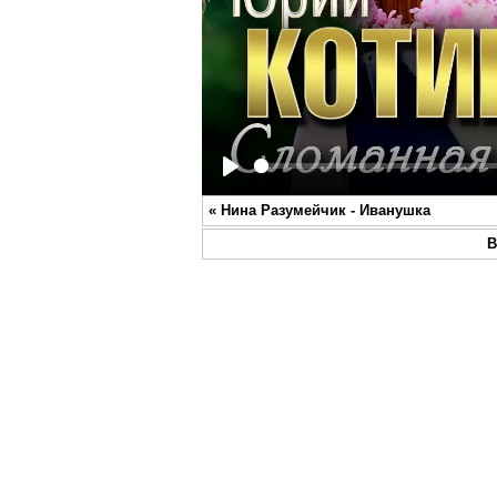
Play
«
Нина Разумейчик - Иванушка
В