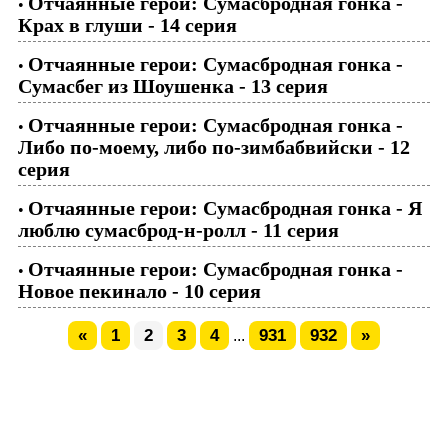
Отчаянные герои: Сумасбродная гонка -
•
Крах в глуши - 14 серия
Отчаянные герои: Сумасбродная гонка -
•
Сумасбег из Шоушенка - 13 серия
Отчаянные герои: Сумасбродная гонка -
•
Либо по-моему, либо по-зимбабвийски - 12
серия
Отчаянные герои: Сумасбродная гонка - Я
•
люблю сумасброд-н-ролл - 11 серия
Отчаянные герои: Сумасбродная гонка -
•
Новое пекинало - 10 серия
«
1
2
3
4
931
932
»
...