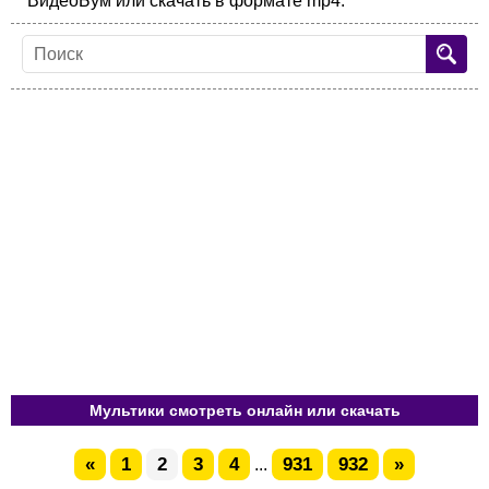
ВидеоБум или скачать в формате mp4.
Мультики смотреть онлайн или скачать
«
1
2
3
4
931
932
»
...